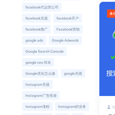
facebook代运营公司
未
facebook充值
facebook开户
facebook推广
Facebook营销
google ads
Google Adwords
Google Search Console
google seo 排名
Google优化怎么做
google充值
Instagram充值
Instagram广告投放
Instagram涨粉
Instagram的业务
D