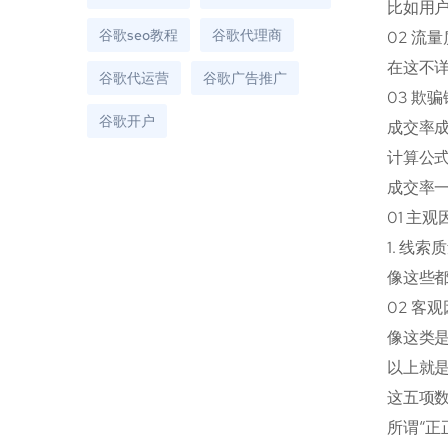
比如用
谷歌seo教程
谷歌代理商
02 流
在这不
谷歌代运营
谷歌广告推广
03 
谷歌开户
成交率
计算公式
成交率
01 主
1. 线
像这些
02 
像这类
以上就
这五项
所谓“正