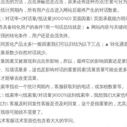
点击的方法，点击屏蔽恶意点击，原来还有这种办法!主要可分为
个统计周期内，所有用户点击进入网站后最终产生的对话数量。
：对话率=(对话量/抵达量)X100%01 页面因素1. 页面承载
否具备转化用户的条件?用一句话总结就是：▲ 网站内容与关键词
太强的转化条件，用户还是会流失掉。
同质化产品太多!一般因素我们可以归结为以下三点：▲ 转化通道
流量基数少自然对话就少。
量因素又被展现和点击所影响，所以，最终它的影响因素还是要回
少、垃圾流量多，这也是影响对话的重要因素!流量质量可能会更多
，才能够去改变流量。
线索率指在一个统计周期内，客服获取到的电话，或加粉数量等。
：线索率=(线索量/对话量)X100%说到线索率，我想我们大
服能力1. 客服及时回复性客服是否及时回复，这个是很重要的，
，我很可能就不需要了。
服话术客服话术里面也包含着大大的学问。