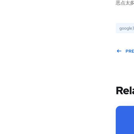
恶点太多
googl
PR
Rel