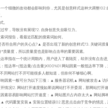
一个细微的改动都会影响到你，尤其是创意样式这种大调整!02
查。
模式。
过窄，导致没有展现?2. 自身创意失去吸引力。
搜索词报告，看最近匹配的搜索词如何。
是否符合用户的关心点?▲ 是否出现了新的创意样式?3. 关键词质
出价*质量度，所以质量度也是影响点击率的重要因素。
抵达率指在一个统计周期内，用户进入了着陆页，却并没有点击进
：抵达率=(抵达量/点击量)X100%01 网站因素一般抵达率下
站打不开网站打不开可能很多人都知道，但奈何不够细心啊。
响因素一般可分为以下三项：▲ 服务器宕机▲ 网站被攻击▲ 访
开情况!2. 网站打开速度慢如果说网站打不开委屈，那网站打开
因素容易影响网站打开速度：▲ 网站图片占内存太大▲ 网站脚本
▲ 代码重复安装▲ 安装位置错误02 恶意点击由于竞争的情况