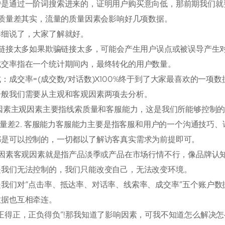
户是通过一阶词搜索进来的，证明用户购买意向低，那前期我们就
量质量差其实，流量的质量因素会影响好几项数据。
详细说了，大家了解就好。
欺骗链接太多如果欺骗链接太多，可能会产生用户误点或被误导产生
成交率指在一个统计期间内，最终转化的用户数量。
：成交率=(成交数/对话数)X100%终于到了大家最喜欢的一项数
一般我们需要从主观和客观因素两项去分析。
观因素主观因素主要指线索质量和客服能力，这是我们所能够控制
索质量差2. 客服能力客服能力主要是指客服和用户的一个沟通技巧
都是可以控制的，一切都以了解访客真实需求为前提即可。
客观因素客观因素就是指产品淡季或产品在市场行情不行，像品牌认
是我们无法控制的，我们只能改变自己，无法改变环境。
是我们对“点击率、抵达率、对话率、线索率、成交率”五个账户数
数据也互相牵连。
正得正，正负得负”!那我知道了影响因素，可我不知道怎么解决怎