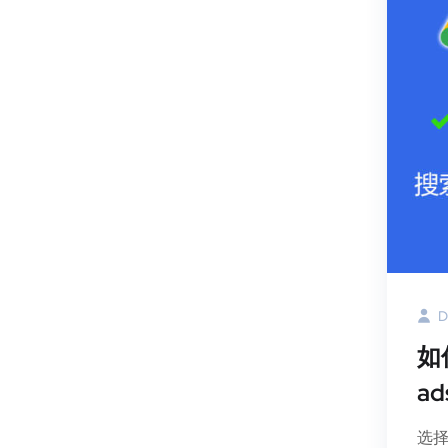
D
如
a
选