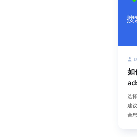
D
如
a
选
建
合您