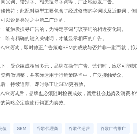
过同义词、错别字、相关搜寻字词等，广泛地触发广告。
对修饰符：此配对类型主要包含了经过修饰的字词以及近似词，但
围可以说是类别之中第二广泛的。
对：能触发搜寻广告的，为特定字词与该字词的相近变化词。
对：唯有精确的键入关键词，才能显示相应的广告。
A/B测试，即时修正广告策略SEM的成败与否并非一蹴而就，
代下，受众组成相当多元，品牌在操作广告、营销时，应尽可能制
据资料做调整，并实际运用于行销策略当中，广泛接触受众。
后，持续追踪、即时修正让SEM更有效。
A/B测试后，品牌也必须随时检视成效，留意社会趋势及消费者
进的策略必定能使行销更为奏效。
e充值
SEM
谷歌代理商
谷歌代运营
谷歌广告推广