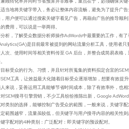
，兼顾转化率并同时节省预算并非难事，重点在于，必须确保关键
以适当地将关键字带入，务必让整体内容流畅，避免为了提升广告
来，用户便可以通过搜索关键字看见广告，再藉由广告的推导顺利
担的费用，可以说是一举两得。
分析，了解受众数据分析师操作AdWords中最重要的工作，有
le Analytics(GA)是目前最常被提到的网站流量分析工具，使用者
人次、使用时间等相关资料传至 GA 后台，并整合成简易表格
来。
清目标受众的行为、习惯，并且针对所蒐集的资料拟定合宜的SE
SEM工具，让效益最大化随着目标受众逐渐增加，想要有效提升
销人来说，妥善运用工具能够节省时间成本，除了有效率外，也相
对SEM搜寻引擎营销，不少工具纷纷推陈出新，Google AdWo
配对类别的选择，能够控制广告受众的範围，一般来说，关键字配
设定範围越窄，流量虽较低，但关键字与用户搜寻内容的相关性则
关键字配对的4种类别：广泛配对：即关键字的预设配对。