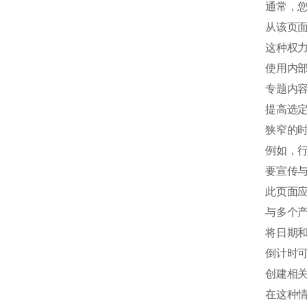
通常，
从该页
这种权
使用内
专题内容
提高选定
狭窄的
例如，
要宣传
此页面
与多个
将日期
倒计时
创建相
在这种