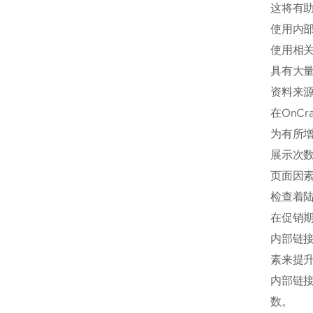
这将有
使用内
使用相
具有大
资料来源：
在OnC
为有所
展示次数
页面因
检查着陆
在促销
内部链
素来提
内部链接
数。