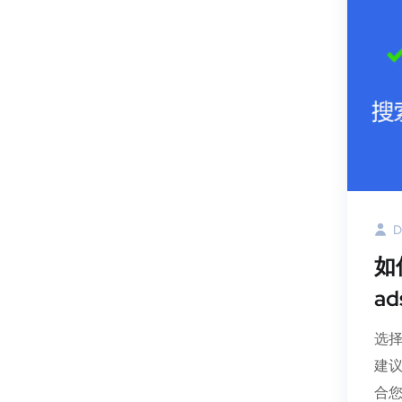
D
如
a
选
建
合您