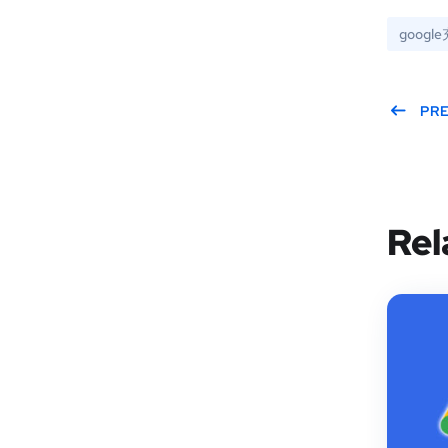
googl
PR
Rel