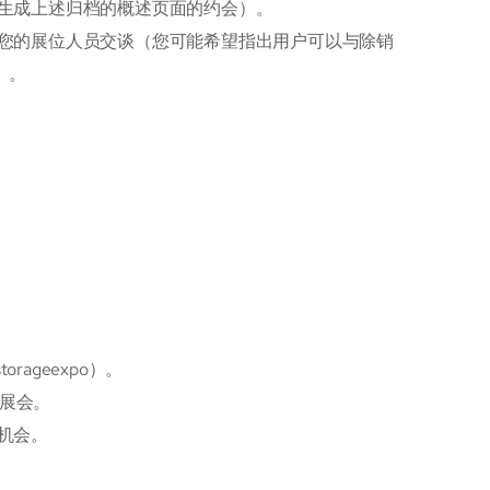
生成上述归档的概述页面的约会）。
您的展位人员交谈（您可能希望指出用户可以与除销
）。
ageexpo）。
设展会。
机会。